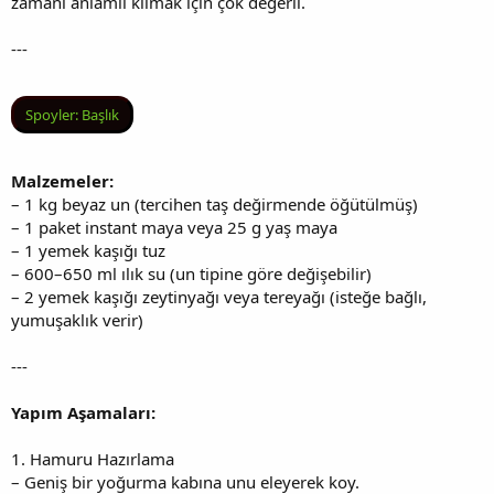
zamanı anlamlı kılmak için çok değerli.
---
Spoyler:
Başlık
Malzemeler:
– 1 kg beyaz un (tercihen taş değirmende öğütülmüş)
– 1 paket instant maya veya 25 g yaş maya
– 1 yemek kaşığı tuz
– 600–650 ml ılık su (un tipine göre değişebilir)
– 2 yemek kaşığı zeytinyağı veya tereyağı (isteğe bağlı,
yumuşaklık verir)
---
Yapım Aşamaları:
1. Hamuru Hazırlama
– Geniş bir yoğurma kabına unu eleyerek koy.