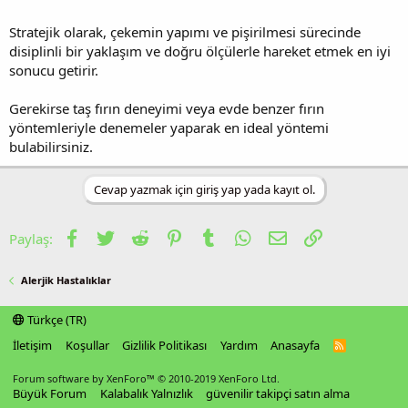
Stratejik olarak, çekemin yapımı ve pişirilmesi sürecinde
disiplinli bir yaklaşım ve doğru ölçülerle hareket etmek en iyi
sonucu getirir.
Gerekirse taş fırın deneyimi veya evde benzer fırın
yöntemleriyle denemeler yaparak en ideal yöntemi
bulabilirsiniz.
Cevap yazmak için giriş yap yada kayıt ol.
Facebook
Twitter
Reddit
Pinterest
Tumblr
WhatsApp
E-posta
Link
Paylaş:
Alerjik Hastalıklar
Türkçe (TR)
İletişim
Koşullar
Gizlilik Politikası
Yardım
Anasayfa
R
S
S
Forum software by XenForo™
© 2010-2019 XenForo Ltd.
Büyük Forum
Kalabalık Yalnızlık
güvenilir takipçi satın alma