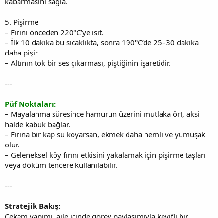
kabarmasını sağla.
5. Pişirme
– Fırını önceden 220°C’ye ısıt.
– İlk 10 dakika bu sıcaklıkta, sonra 190°C’de 25–30 dakika
daha pişir.
– Altının tok bir ses çıkarması, piştiğinin işaretidir.
---
Püf Noktaları:
– Mayalanma süresince hamurun üzerini mutlaka ört, aksi
halde kabuk bağlar.
– Fırına bir kap su koyarsan, ekmek daha nemli ve yumuşak
olur.
– Geleneksel köy fırını etkisini yakalamak için pişirme taşları
veya döküm tencere kullanılabilir.
---
Stratejik Bakış:
Çekem yapımı, aile içinde görev paylaşımıyla keyifli bir