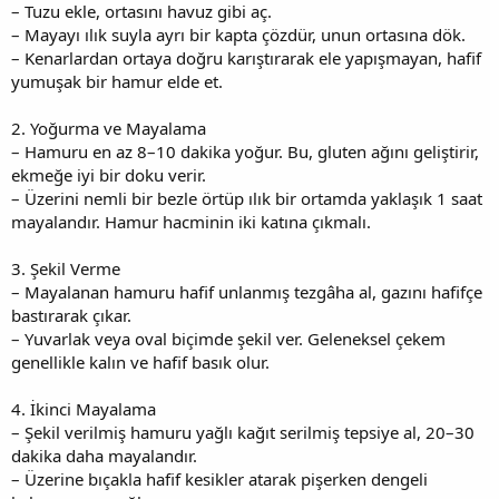
– Tuzu ekle, ortasını havuz gibi aç.
– Mayayı ılık suyla ayrı bir kapta çözdür, unun ortasına dök.
– Kenarlardan ortaya doğru karıştırarak ele yapışmayan, hafif
yumuşak bir hamur elde et.
2. Yoğurma ve Mayalama
– Hamuru en az 8–10 dakika yoğur. Bu, gluten ağını geliştirir,
ekmeğe iyi bir doku verir.
– Üzerini nemli bir bezle örtüp ılık bir ortamda yaklaşık 1 saat
mayalandır. Hamur hacminin iki katına çıkmalı.
3. Şekil Verme
– Mayalanan hamuru hafif unlanmış tezgâha al, gazını hafifçe
bastırarak çıkar.
– Yuvarlak veya oval biçimde şekil ver. Geleneksel çekem
genellikle kalın ve hafif basık olur.
4. İkinci Mayalama
– Şekil verilmiş hamuru yağlı kağıt serilmiş tepsiye al, 20–30
dakika daha mayalandır.
– Üzerine bıçakla hafif kesikler atarak pişerken dengeli