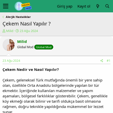
Giriş yap
Kayıt ol
Alerjik Hastalıklar
Çekem Nasıl Yapılır ?
K
B
Milid
23 Ağu 2024
o
a
n
ş
Milid
u
l
Global Mod
Global Mod
y
a
u
n
b
g
23 Ağu 2024
#1
a
ı
ş
ç
Çekem Nedir ve Nasıl Yapılır?
l
t
a
a
Çekem, geleneksel Türk mutfağında önemli bir yere sahip
t
r
olan, özellikle Orta Anadolu bölgelerinde yapılan bir tür
a
i
n
h
ekmektir. İçeriğinde kullanılan malzemeler ve yapım
i
aşamaları, bölgesel farklılıklar gösterebilir. Çekem, genellikle
köy ekmeği olarak bilinir ve tarifi oldukça basit olmasına
rağmen, doğru teknikle yapıldığında mükemmel bir lezzet
sunar.