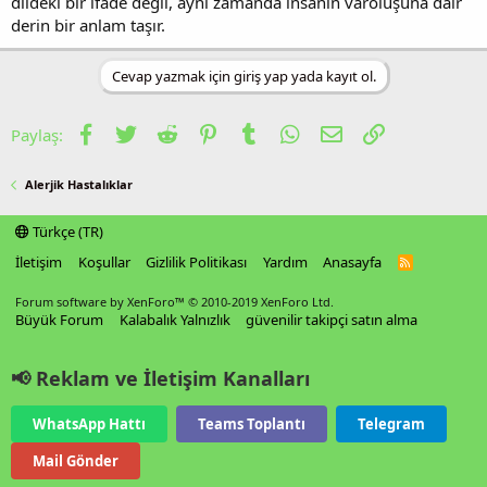
dildeki bir ifade değil, aynı zamanda insanın varoluşuna dair
derin bir anlam taşır.
Cevap yazmak için giriş yap yada kayıt ol.
Facebook
Twitter
Reddit
Pinterest
Tumblr
WhatsApp
E-posta
Link
Paylaş:
Alerjik Hastalıklar
Türkçe (TR)
İletişim
Koşullar
Gizlilik Politikası
Yardım
Anasayfa
R
S
S
Forum software by XenForo™
© 2010-2019 XenForo Ltd.
Büyük Forum
Kalabalık Yalnızlık
güvenilir takipçi satın alma
📢 Reklam ve İletişim Kanalları
WhatsApp Hattı
Teams Toplantı
Telegram
Mail Gönder