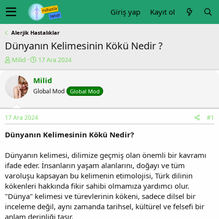
Giriş yap
Kayıt ol
Alerjik Hastalıklar
Dünyanın Kelimesinin Kökü Nedir ?
K
B
Milid
17 Ara 2024
o
a
n
ş
Milid
u
l
Global Mod
Global Mod
y
a
u
n
b
g
17 Ara 2024
#1
a
ı
ş
ç
Dünyanın Kelimesinin Kökü Nedir?
l
t
a
a
Dünyanın kelimesi, dilimize geçmiş olan önemli bir kavramı
t
r
ifade eder. İnsanların yaşam alanlarını, doğayı ve tüm
a
i
n
h
varoluşu kapsayan bu kelimenin etimolojisi, Türk dilinin
i
kökenleri hakkında fikir sahibi olmamıza yardımcı olur.
"Dünya" kelimesi ve türevlerinin kökeni, sadece dilsel bir
inceleme değil, aynı zamanda tarihsel, kültürel ve felsefi bir
anlam derinliği taşır.