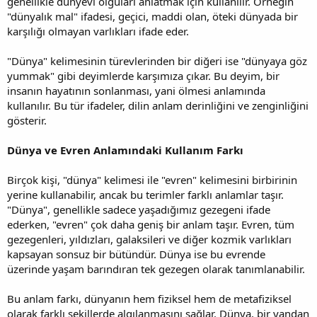
genellikle dünyevi olguları anlatmak için kullanılır. Örneğin
"dünyalık mal" ifadesi, geçici, maddi olan, öteki dünyada bir
karşılığı olmayan varlıkları ifade eder.
"Dünya" kelimesinin türevlerinden bir diğeri ise "dünyaya göz
yummak" gibi deyimlerde karşımıza çıkar. Bu deyim, bir
insanın hayatının sonlanması, yani ölmesi anlamında
kullanılır. Bu tür ifadeler, dilin anlam derinliğini ve zenginliğini
gösterir.
Dünya ve Evren Anlamındaki Kullanım Farkı
Birçok kişi, "dünya" kelimesi ile "evren" kelimesini birbirinin
yerine kullanabilir, ancak bu terimler farklı anlamlar taşır.
"Dünya", genellikle sadece yaşadığımız gezegeni ifade
ederken, "evren" çok daha geniş bir anlam taşır. Evren, tüm
gezegenleri, yıldızları, galaksileri ve diğer kozmik varlıkları
kapsayan sonsuz bir bütündür. Dünya ise bu evrende
üzerinde yaşam barındıran tek gezegen olarak tanımlanabilir.
Bu anlam farkı, dünyanın hem fiziksel hem de metafiziksel
olarak farklı şekillerde algılanmasını sağlar. Dünya, bir yandan