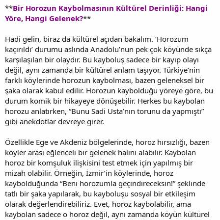
**
Bir Horozun Kaybolmasının Kültürel Derinliği: Hangi
Yöre, Hangi Gelenek?
**
Hadi gelin, biraz da kültürel açıdan bakalım. ‘Horozum
kaçırıldı’ durumu aslında Anadolu’nun pek çok köyünde sıkça
karşılaşılan bir olaydır. Bu kayboluş sadece bir kayıp olayı
değil, aynı zamanda bir kültürel anlam taşıyor. Türkiye’nin
farklı köylerinde horozun kaybolması, bazen geleneksel bir
şaka olarak kabul edilir. Horozun kaybolduğu yöreye göre, bu
durum komik bir hikayeye dönüşebilir. Herkes bu kaybolan
horozu anlatırken, “Bunu Sadi Usta’nın torunu da yapmıştı”
gibi anekdotlar devreye girer.
Özellikle Ege ve Akdeniz bölgelerinde, horoz hırsızlığı, bazen
köyler arası eğlenceli bir gelenek halini alabilir. Kaybolan
horoz bir komşuluk ilişkisini test etmek için yapılmış bir
mizah olabilir. Örneğin, İzmir’in köylerinde, horoz
kaybolduğunda “Beni horozumla geçindireceksin!” şeklinde
tatlı bir şaka yapılarak, bu kayboluşu sosyal bir etkileşim
olarak değerlendirebiliriz. Evet, horoz kaybolabilir, ama
kaybolan sadece o horoz değil, aynı zamanda köyün kültürel