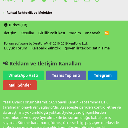
Ruhsal Rehberlik ve Melekler
Türkçe (TR)
İletişim
Koşullar
Gizlilik Politikası
Yardım
Anasayfa
R
S
S
Forum software by XenForo™
© 2010-2019 XenForo Ltd.
Büyük Forum
Kalabalık Yalnızlık
güvenilir takipçi satın alma
📢 Reklam ve İletişim Kanalları
WhatsApp Hattı
Teams Toplantı
Telegram
Mail Gönder
Yasal Uyarı: Forum Sitemiz; 5651 Sayılı Kanun kapsamında BTK
tarafından onaylı Yer Sağlayıcı'dır. Bu sebeple içerikleri kontrol etme ya
da araştırma yükümlülüğü yoktur. Üyeler yazdığı içeriklerden
sorumludur ve siteye üye olmak ile bu sorumluluğu kabul etmiş
sayılırlar. Sitemiz kar amacı gütmez, ücretsiz bilgi paylaşım merkezidir.
Hukuka ve mevzuata aykırı olduğunu düşündüğünüz içeriği