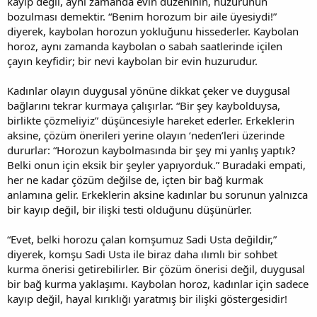
kayıp değil, aynı zamanda evin düzeninin, huzurunun
bozulması demektir. “Benim horozum bir aile üyesiydi!”
diyerek, kaybolan horozun yokluğunu hissederler. Kaybolan
horoz, aynı zamanda kaybolan o sabah saatlerinde içilen
çayın keyfidir; bir nevi kaybolan bir evin huzurudur.
Kadınlar olayın duygusal yönüne dikkat çeker ve duygusal
bağlarını tekrar kurmaya çalışırlar. “Bir şey kaybolduysa,
birlikte çözmeliyiz” düşüncesiyle hareket ederler. Erkeklerin
aksine, çözüm önerileri yerine olayın ‘neden’leri üzerinde
dururlar: “Horozun kaybolmasında bir şey mi yanlış yaptık?
Belki onun için eksik bir şeyler yapıyorduk.” Buradaki empati,
her ne kadar çözüm değilse de, içten bir bağ kurmak
anlamına gelir. Erkeklerin aksine kadınlar bu sorunun yalnızca
bir kayıp değil, bir ilişki testi olduğunu düşünürler.
“Evet, belki horozu çalan komşumuz Sadi Usta değildir,”
diyerek, komşu Sadi Usta ile biraz daha ılımlı bir sohbet
kurma önerisi getirebilirler. Bir çözüm önerisi değil, duygusal
bir bağ kurma yaklaşımı. Kaybolan horoz, kadınlar için sadece
kayıp değil, hayal kırıklığı yaratmış bir ilişki göstergesidir!