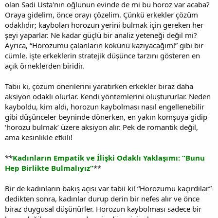
olan Sadi Usta'nın oğlunun evinde de mi bu horoz var acaba?
Oraya gidelim, önce orayı çözelim. Çünkü erkekler çözüm
odaklıdır; kaybolan horozun yerini bulmak için gereken her
şeyi yaparlar. Ne kadar güçlü bir analiz yeteneği değil mi?
Ayrıca, “Horozumu çalanların kökünü kazıyacağım!” gibi bir
cümle, işte erkeklerin stratejik düşünce tarzını gösteren en
açık örneklerden biridir.
Tabii ki, çözüm önerilerini yaratırken erkekler biraz daha
aksiyon odaklı olurlar. Kendi yöntemlerini oluştururlar. Neden
kayboldu, kim aldı, horozun kaybolması nasıl engellenebilir
gibi düşünceler beyninde dönerken, en yakın komşuya gidip
‘horozu bulmak’ üzere aksiyon alır. Pek de romantik değil,
ama kesinlikle etkili!
**
Kadınların Empatik ve İlişki Odaklı Yaklaşımı: “Bunu
Hep Birlikte Bulmalıyız”
**
Bir de kadınların bakış açısı var tabii ki! “Horozumu kaçırdılar”
dedikten sonra, kadınlar durup derin bir nefes alır ve önce
biraz duygusal düşünürler. Horozun kaybolması sadece bir