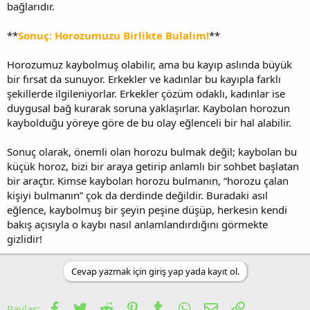
bağlarıdır.
**
Sonuç: Horozumuzu Birlikte Bulalım!
**
Horozumuz kaybolmuş olabilir, ama bu kayıp aslında büyük
bir fırsat da sunuyor. Erkekler ve kadınlar bu kayıpla farklı
şekillerde ilgileniyorlar. Erkekler çözüm odaklı, kadınlar ise
duygusal bağ kurarak soruna yaklaşırlar. Kaybolan horozun
kaybolduğu yöreye göre de bu olay eğlenceli bir hal alabilir.
Sonuç olarak, önemli olan horozu bulmak değil; kaybolan bu
küçük horoz, bizi bir araya getirip anlamlı bir sohbet başlatan
bir araçtır. Kimse kaybolan horozu bulmanın, “horozu çalan
kişiyi bulmanın” çok da derdinde değildir. Buradaki asıl
eğlence, kaybolmuş bir şeyin peşine düşüp, herkesin kendi
bakış açısıyla o kaybı nasıl anlamlandırdığını görmekte
gizlidir!
Cevap yazmak için giriş yap yada kayıt ol.
Facebook
Twitter
Reddit
Pinterest
Tumblr
WhatsApp
E-posta
Link
Paylaş: