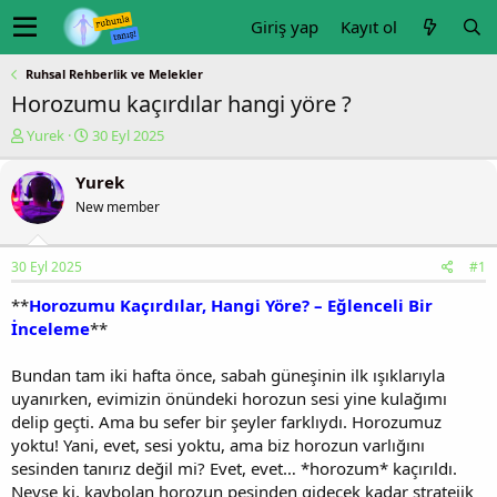
Giriş yap
Kayıt ol
Ruhsal Rehberlik ve Melekler
Horozumu kaçırdılar hangi yöre ?
K
B
Yurek
30 Eyl 2025
o
a
n
ş
Yurek
u
l
New member
y
a
u
n
b
g
30 Eyl 2025
#1
a
ı
ş
ç
**
Horozumu Kaçırdılar, Hangi Yöre? – Eğlenceli Bir
l
t
İnceleme
**
a
a
t
r
Bundan tam iki hafta önce, sabah güneşinin ilk ışıklarıyla
a
i
n
h
uyanırken, evimizin önündeki horozun sesi yine kulağımı
i
delip geçti. Ama bu sefer bir şeyler farklıydı. Horozumuz
yoktu! Yani, evet, sesi yoktu, ama biz horozun varlığını
sesinden tanırız değil mi? Evet, evet… *horozum* kaçırıldı.
Neyse ki, kaybolan horozun peşinden gidecek kadar stratejik