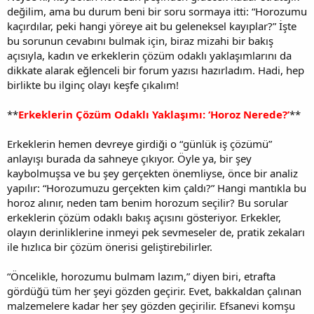
değilim, ama bu durum beni bir soru sormaya itti: “Horozumu
kaçırdılar, peki hangi yöreye ait bu geleneksel kayıplar?” İşte
bu sorunun cevabını bulmak için, biraz mizahi bir bakış
açısıyla, kadın ve erkeklerin çözüm odaklı yaklaşımlarını da
dikkate alarak eğlenceli bir forum yazısı hazırladım. Hadi, hep
birlikte bu ilginç olayı keşfe çıkalım!
**
Erkeklerin Çözüm Odaklı Yaklaşımı: ‘Horoz Nerede?’
**
Erkeklerin hemen devreye girdiği o “günlük iş çözümü”
anlayışı burada da sahneye çıkıyor. Öyle ya, bir şey
kaybolmuşsa ve bu şey gerçekten önemliyse, önce bir analiz
yapılır: “Horozumuzu gerçekten kim çaldı?” Hangi mantıkla bu
horoz alınır, neden tam benim horozum seçilir? Bu sorular
erkeklerin çözüm odaklı bakış açısını gösteriyor. Erkekler,
olayın derinliklerine inmeyi pek sevmeseler de, pratik zekaları
ile hızlıca bir çözüm önerisi geliştirebilirler.
“Öncelikle, horozumu bulmam lazım,” diyen biri, etrafta
gördüğü tüm her şeyi gözden geçirir. Evet, bakkaldan çalınan
malzemelere kadar her şey gözden geçirilir. Efsanevi komşu