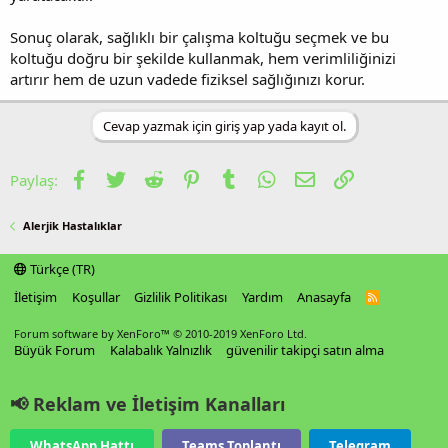
Sonuç olarak, sağlıklı bir çalışma koltuğu seçmek ve bu
koltuğu doğru bir şekilde kullanmak, hem verimliliğinizi
artırır hem de uzun vadede fiziksel sağlığınızı korur.
Cevap yazmak için giriş yap yada kayıt ol.
Facebook
Twitter
Reddit
Pinterest
Tumblr
WhatsApp
E-posta
Link
Paylaş:
Alerjik Hastalıklar
Türkçe (TR)
İletişim
Koşullar
Gizlilik Politikası
Yardım
Anasayfa
R
S
S
Forum software by XenForo™
© 2010-2019 XenForo Ltd.
Büyük Forum
Kalabalık Yalnızlık
güvenilir takipçi satın alma
📢 Reklam ve İletişim Kanalları
WhatsApp Hattı
Teams Toplantı
Telegram