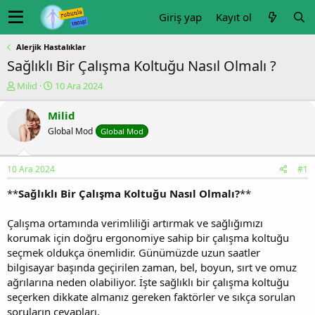
Giriş yap
Kayıt ol
Alerjik Hastalıklar
Sağlıklı Bir Çalışma Koltuğu Nasıl Olmalı ?
K
B
Milid
10 Ara 2024
o
a
n
ş
Milid
u
l
Global Mod
Global Mod
y
a
u
n
b
g
10 Ara 2024
#1
a
ı
ş
ç
**
Sağlıklı Bir Çalışma Koltuğu Nasıl Olmalı?
**
l
t
a
a
Çalışma ortamında verimliliği artırmak ve sağlığımızı
t
r
korumak için doğru ergonomiye sahip bir çalışma koltuğu
a
i
n
h
seçmek oldukça önemlidir. Günümüzde uzun saatler
i
bilgisayar başında geçirilen zaman, bel, boyun, sırt ve omuz
ağrılarına neden olabiliyor. İşte sağlıklı bir çalışma koltuğu
seçerken dikkate almanız gereken faktörler ve sıkça sorulan
soruların cevapları.