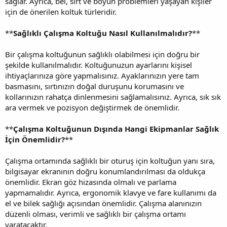
sağlar. Ayrıca, bel, sırt ve boyun problemleri yaşayan kişiler
için de önerilen koltuk türleridir.
**
Sağlıklı Çalışma Koltuğu Nasıl Kullanılmalıdır?
**
Bir çalışma koltuğunun sağlıklı olabilmesi için doğru bir
şekilde kullanılmalıdır. Koltuğunuzun ayarlarını kişisel
ihtiyaçlarınıza göre yapmalısınız. Ayaklarınızın yere tam
basmasını, sırtınızın doğal duruşunu korumasını ve
kollarınızın rahatça dinlenmesini sağlamalısınız. Ayrıca, sık sık
ara vermek ve pozisyon değiştirmek de önemlidir.
**
Çalışma Koltuğunun Dışında Hangi Ekipmanlar Sağlık
İçin Önemlidir?
**
Çalışma ortamında sağlıklı bir oturuş için koltuğun yanı sıra,
bilgisayar ekranının doğru konumlandırılması da oldukça
önemlidir. Ekran göz hizasında olmalı ve parlama
yapmamalıdır. Ayrıca, ergonomik klavye ve fare kullanımı da
el ve bilek sağlığı açısından önemlidir. Çalışma alanınızın
düzenli olması, verimli ve sağlıklı bir çalışma ortamı
yaratacaktır.