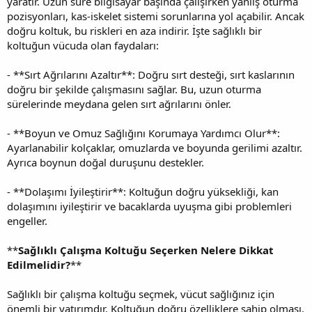
yaratır. Uzun süre bilgisayar başında çalışırken yanlış oturma
pozisyonları, kas-iskelet sistemi sorunlarına yol açabilir. Ancak
doğru koltuk, bu riskleri en aza indirir. İşte sağlıklı bir
koltuğun vücuda olan faydaları:
- **Sırt Ağrılarını Azaltır**: Doğru sırt desteği, sırt kaslarının
doğru bir şekilde çalışmasını sağlar. Bu, uzun oturma
sürelerinde meydana gelen sırt ağrılarını önler.
- **Boyun ve Omuz Sağlığını Korumaya Yardımcı Olur**:
Ayarlanabilir kolçaklar, omuzlarda ve boyunda gerilimi azaltır.
Ayrıca boynun doğal duruşunu destekler.
- **Dolaşımı İyileştirir**: Koltuğun doğru yüksekliği, kan
dolaşımını iyileştirir ve bacaklarda uyuşma gibi problemleri
engeller.
**
Sağlıklı Çalışma Koltuğu Seçerken Nelere Dikkat
Edilmelidir?
**
Sağlıklı bir çalışma koltuğu seçmek, vücut sağlığınız için
önemli bir yatırımdır. Koltuğun doğru özelliklere sahip olması,