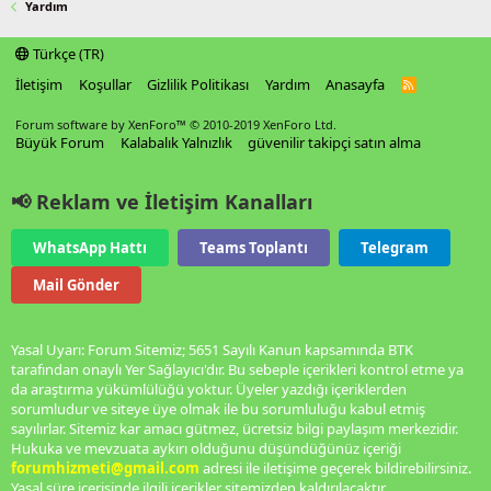
Yardım
Türkçe (TR)
İletişim
Koşullar
Gizlilik Politikası
Yardım
Anasayfa
R
S
S
Forum software by XenForo™
© 2010-2019 XenForo Ltd.
Büyük Forum
Kalabalık Yalnızlık
güvenilir takipçi satın alma
📢 Reklam ve İletişim Kanalları
WhatsApp Hattı
Teams Toplantı
Telegram
Mail Gönder
Yasal Uyarı: Forum Sitemiz; 5651 Sayılı Kanun kapsamında BTK
tarafından onaylı Yer Sağlayıcı'dır. Bu sebeple içerikleri kontrol etme ya
da araştırma yükümlülüğü yoktur. Üyeler yazdığı içeriklerden
sorumludur ve siteye üye olmak ile bu sorumluluğu kabul etmiş
sayılırlar. Sitemiz kar amacı gütmez, ücretsiz bilgi paylaşım merkezidir.
Hukuka ve mevzuata aykırı olduğunu düşündüğünüz içeriği
forumhizmeti@gmail.com
adresi ile iletişime geçerek bildirebilirsiniz.
Yasal süre içerisinde ilgili içerikler sitemizden kaldırılacaktır.