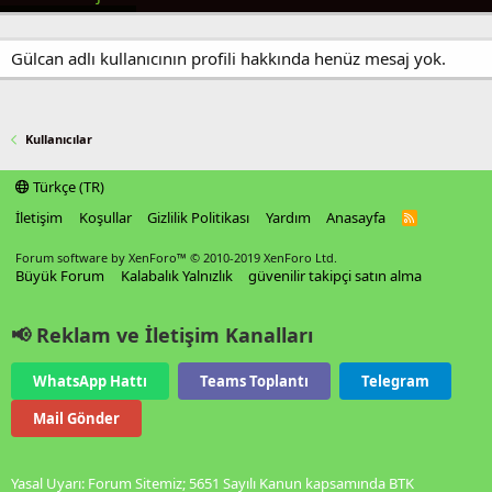
Gülcan adlı kullanıcının profili hakkında henüz mesaj yok.
Kullanıcılar
Türkçe (TR)
İletişim
Koşullar
Gizlilik Politikası
Yardım
Anasayfa
R
S
S
Forum software by XenForo™
© 2010-2019 XenForo Ltd.
Büyük Forum
Kalabalık Yalnızlık
güvenilir takipçi satın alma
📢 Reklam ve İletişim Kanalları
WhatsApp Hattı
Teams Toplantı
Telegram
Mail Gönder
Yasal Uyarı: Forum Sitemiz; 5651 Sayılı Kanun kapsamında BTK