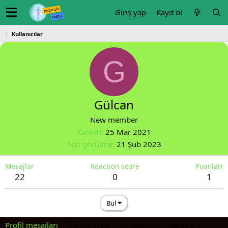
Giriş yap
Kayıt ol
Kullanıcılar
G
Gülcan
New member
Katılım
25 Mar 2021
Son görülme
21 Şub 2023
Mesajlar
Reaction score
Puanları
22
0
1
Bul
Profil mesajları
Son aktivite
Gönderiler
Hakkında