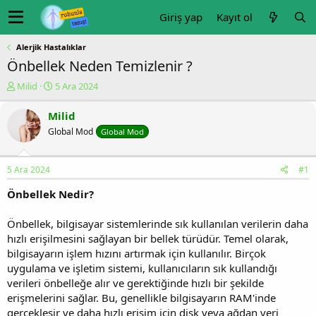
Giriş yap
Kayıt ol
Alerjik Hastalıklar
Önbellek Neden Temizlenir ?
K
B
Milid
5 Ara 2024
o
a
n
ş
Milid
u
l
Global Mod
Global Mod
y
a
u
n
b
g
5 Ara 2024
#1
a
ı
ş
ç
Önbellek Nedir?
l
t
a
a
Önbellek, bilgisayar sistemlerinde sık kullanılan verilerin daha
t
r
hızlı erişilmesini sağlayan bir bellek türüdür. Temel olarak,
a
i
n
h
bilgisayarın işlem hızını artırmak için kullanılır. Birçok
i
uygulama ve işletim sistemi, kullanıcıların sık kullandığı
verileri önbelleğe alır ve gerektiğinde hızlı bir şekilde
erişmelerini sağlar. Bu, genellikle bilgisayarın RAM'inde
gerçekleşir ve daha hızlı erişim için disk veya ağdan veri