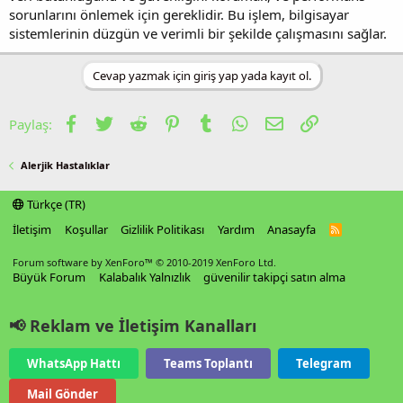
sorunlarını önlemek için gereklidir. Bu işlem, bilgisayar
sistemlerinin düzgün ve verimli bir şekilde çalışmasını sağlar.
Cevap yazmak için giriş yap yada kayıt ol.
Facebook
Twitter
Reddit
Pinterest
Tumblr
WhatsApp
E-posta
Link
Paylaş:
Alerjik Hastalıklar
Türkçe (TR)
İletişim
Koşullar
Gizlilik Politikası
Yardım
Anasayfa
R
S
S
Forum software by XenForo™
© 2010-2019 XenForo Ltd.
Büyük Forum
Kalabalık Yalnızlık
güvenilir takipçi satın alma
📢 Reklam ve İletişim Kanalları
WhatsApp Hattı
Teams Toplantı
Telegram
Mail Gönder