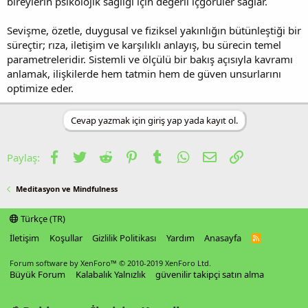
bireylerin psikolojik sağlığı için değerli içgörüler sağlar.
Sevişme, özetle, duygusal ve fiziksel yakınlığın bütünleştiği bir
süreçtir; rıza, iletişim ve karşılıklı anlayış, bu sürecin temel
parametreleridir. Sistemli ve ölçülü bir bakış açısıyla kavramı
anlamak, ilişkilerde hem tatmin hem de güven unsurlarını
optimize eder.
Cevap yazmak için giriş yap yada kayıt ol.
Facebook
Twitter
Reddit
Pinterest
Tumblr
WhatsApp
E-posta
Link
Paylaş:
Meditasyon ve Mindfulness
Türkçe (TR)
İletişim
Koşullar
Gizlilik Politikası
Yardım
Anasayfa
R
S
S
Forum software by XenForo™
© 2010-2019 XenForo Ltd.
Büyük Forum
Kalabalık Yalnızlık
güvenilir takipçi satın alma