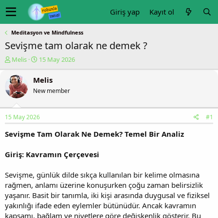
Giriş yap
Kayıt ol
Meditasyon ve Mindfulness
Sevişme tam olarak ne demek ?
K
B
Melis
15 May 2026
o
a
n
ş
Melis
u
l
New member
y
a
u
n
b
g
15 May 2026
#1
a
ı
ş
ç
Sevişme Tam Olarak Ne Demek? Temel Bir Analiz
l
t
a
a
Giriş: Kavramın Çerçevesi
t
r
a
i
n
h
Sevişme, günlük dilde sıkça kullanılan bir kelime olmasına
i
rağmen, anlamı üzerine konuşurken çoğu zaman belirsizlik
yaşanır. Basit bir tanımla, iki kişi arasında duygusal ve fiziksel
yakınlığı ifade eden eylemler bütünüdür. Ancak kavramın
kapsamı, bağlam ve niyetlere göre değişkenlik gösterir. Bu